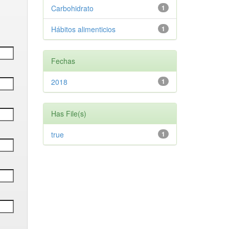
Carbohidrato
1
Hábitos alimenticios
1
Fechas
2018
1
Has File(s)
true
1