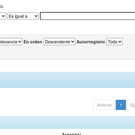
da.
En orden
Autor/registro
Anterior
1
Si
Autor(es)