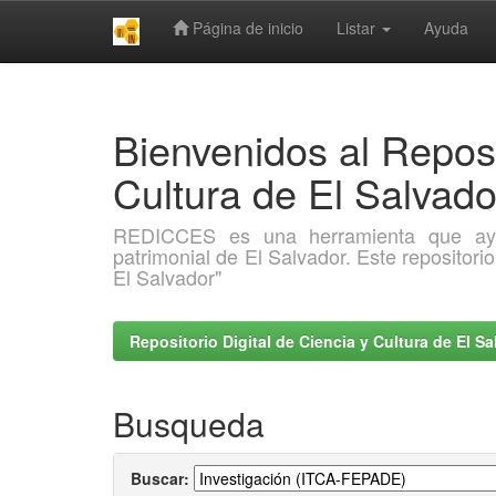
Página de inicio
Listar
Ayuda
Skip
navigation
Bienvenidos al Reposi
Cultura de El Salva
REDICCES es una herramienta que ayuda 
patrimonial de El Salvador. Este repositori
El Salvador"
Repositorio Digital de Ciencia y Cultura de El 
Busqueda
Buscar: