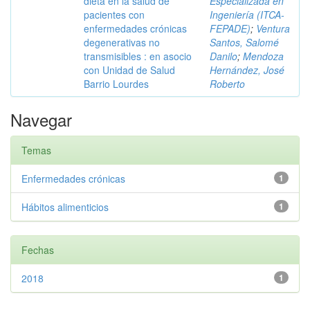
dieta en la salud de
Especializada en
pacientes con
Ingeniería (ITCA-
enfermedades crónicas
FEPADE)
;
Ventura
degenerativas no
Santos, Salomé
transmisibles : en asocio
Danilo
;
Mendoza
con Unidad de Salud
Hernández, José
Barrio Lourdes
Roberto
Navegar
Temas
Enfermedades crónicas
1
Hábitos alimenticios
1
Fechas
2018
1