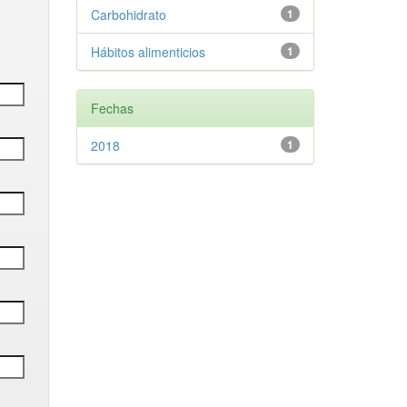
Carbohidrato
1
Hábitos alimenticios
1
Fechas
2018
1