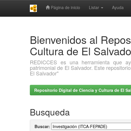
Página de inicio
Listar
Ayuda
Skip
navigation
Bienvenidos al Reposi
Cultura de El Salva
REDICCES es una herramienta que ayuda 
patrimonial de El Salvador. Este repositori
El Salvador"
Repositorio Digital de Ciencia y Cultura de El 
Busqueda
Buscar: