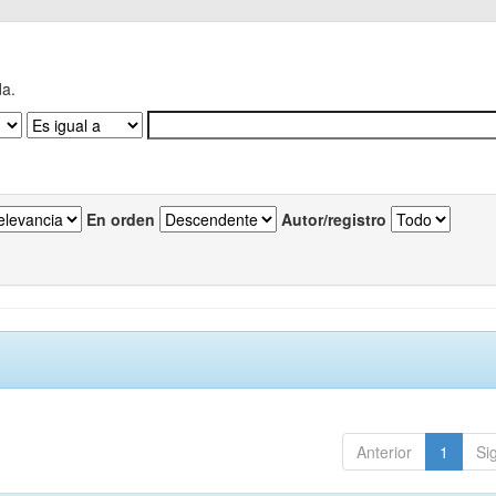
da.
En orden
Autor/registro
Anterior
1
Si