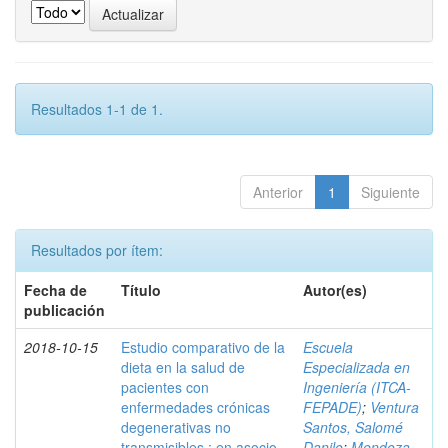
Resultados 1-1 de 1.
Anterior
1
Siguiente
Resultados por ítem:
Fecha de
Título
Autor(es)
publicación
2018-10-15
Estudio comparativo de la
Escuela
dieta en la salud de
Especializada en
pacientes con
Ingeniería (ITCA-
enfermedades crónicas
FEPADE)
;
Ventura
degenerativas no
Santos, Salomé
transmisibles : en asocio
Danilo
;
Mendoza