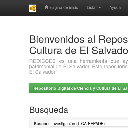
Página de inicio
Listar
Ayuda
Skip
navigation
Bienvenidos al Reposi
Cultura de El Salva
REDICCES es una herramienta que ayuda 
patrimonial de El Salvador. Este repositori
El Salvador"
Repositorio Digital de Ciencia y Cultura de El 
Busqueda
Buscar: