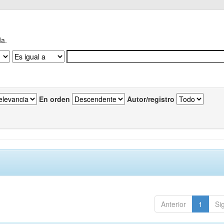
da.
En orden
Autor/registro
Anterior
1
Si