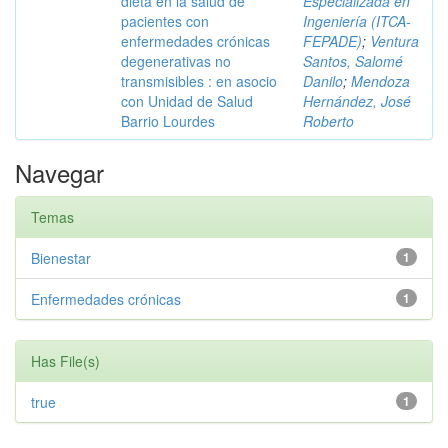
dieta en la salud de
Especializada en
pacientes con
Ingeniería (ITCA-
enfermedades crónicas
FEPADE)
;
Ventura
degenerativas no
Santos, Salomé
transmisibles : en asocio
Danilo
;
Mendoza
con Unidad de Salud
Hernández, José
Barrio Lourdes
Roberto
Navegar
Temas
Bienestar
1
Enfermedades crónicas
1
Has File(s)
true
1