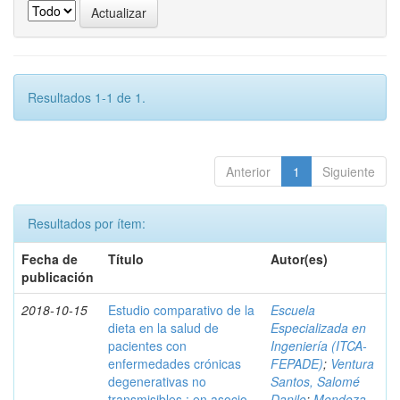
Resultados 1-1 de 1.
Anterior
1
Siguiente
Resultados por ítem:
Fecha de
Título
Autor(es)
publicación
2018-10-15
Estudio comparativo de la
Escuela
dieta en la salud de
Especializada en
pacientes con
Ingeniería (ITCA-
enfermedades crónicas
FEPADE)
;
Ventura
degenerativas no
Santos, Salomé
transmisibles : en asocio
Danilo
;
Mendoza