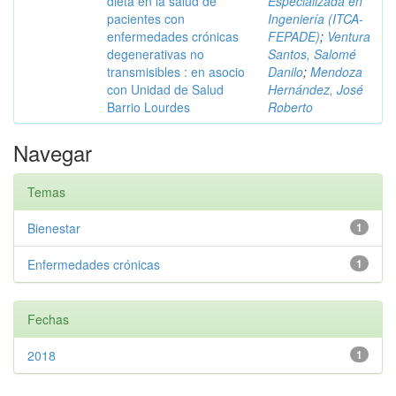
dieta en la salud de
Especializada en
pacientes con
Ingeniería (ITCA-
enfermedades crónicas
FEPADE)
;
Ventura
degenerativas no
Santos, Salomé
transmisibles : en asocio
Danilo
;
Mendoza
con Unidad de Salud
Hernández, José
Barrio Lourdes
Roberto
Navegar
Temas
Bienestar
1
Enfermedades crónicas
1
Fechas
2018
1