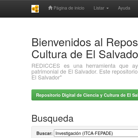
Página de inicio
Listar
Ayuda
Skip
navigation
Bienvenidos al Reposi
Cultura de El Salva
REDICCES es una herramienta que ayuda 
patrimonial de El Salvador. Este repositori
El Salvador"
Repositorio Digital de Ciencia y Cultura de El 
Busqueda
Buscar: