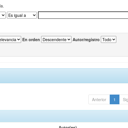
da.
En orden
Autor/registro
Anterior
1
Si
Autor(es)