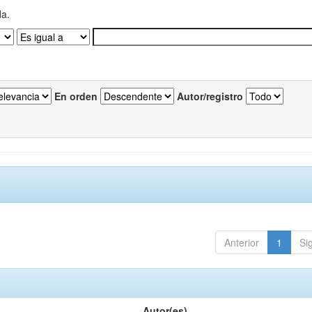
da.
En orden
Autor/registro
Anterior
1
Si
Autor(es)