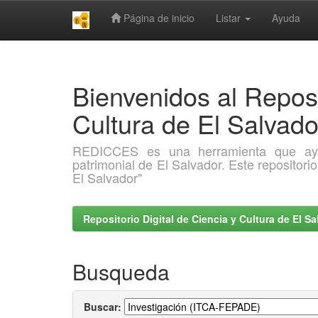
Página de inicio
Listar
Ayuda
Skip
navigation
Bienvenidos al Reposi
Cultura de El Salva
REDICCES es una herramienta que ayuda 
patrimonial de El Salvador. Este repositori
El Salvador"
Repositorio Digital de Ciencia y Cultura de El 
Busqueda
Buscar: