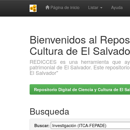
Página de inicio
Listar
Ayuda
Skip
navigation
Bienvenidos al Reposi
Cultura de El Salva
REDICCES es una herramienta que ayuda 
patrimonial de El Salvador. Este repositori
El Salvador"
Repositorio Digital de Ciencia y Cultura de El 
Busqueda
Buscar: