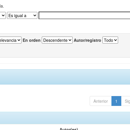
da.
En orden
Autor/registro
Anterior
1
Si
Autor(es)