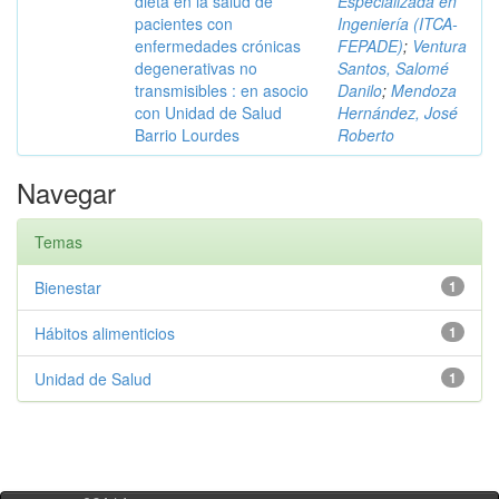
dieta en la salud de
Especializada en
pacientes con
Ingeniería (ITCA-
enfermedades crónicas
FEPADE)
;
Ventura
degenerativas no
Santos, Salomé
transmisibles : en asocio
Danilo
;
Mendoza
con Unidad de Salud
Hernández, José
Barrio Lourdes
Roberto
Navegar
Temas
Bienestar
1
Hábitos alimenticios
1
Unidad de Salud
1