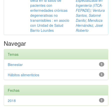
dieta en la salud de
Especializada en
pacientes con
Ingeniería (ITCA-
enfermedades crónicas
FEPADE)
;
Ventura
degenerativas no
Santos, Salomé
transmisibles : en asocio
Danilo
;
Mendoza
con Unidad de Salud
Hernández, José
Barrio Lourdes
Roberto
Navegar
Temas
Bienestar
1
Hábitos alimenticios
1
Fechas
2018
1