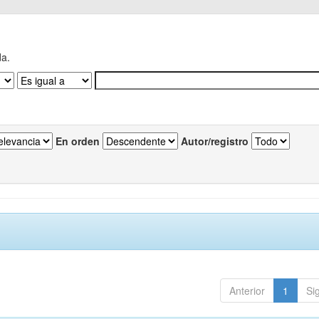
da.
En orden
Autor/registro
Anterior
1
Si