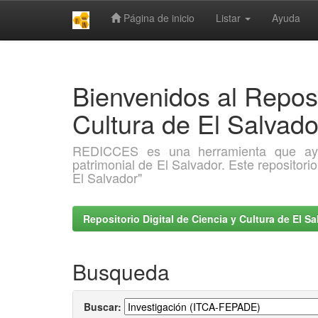
Página de inicio
Listar
Ayuda
Skip
navigation
Bienvenidos al Reposi
Cultura de El Salva
REDICCES es una herramienta que ayuda 
patrimonial de El Salvador. Este repositori
El Salvador"
Repositorio Digital de Ciencia y Cultura de El 
Busqueda
Buscar: