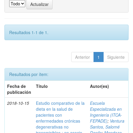
Resultados 1-1 de 1.
Anterior
1
Siguiente
Resultados por ítem:
Fecha de
Título
Autor(es)
publicación
2018-10-15
Estudio comparativo de la
Escuela
dieta en la salud de
Especializada en
pacientes con
Ingeniería (ITCA-
enfermedades crónicas
FEPADE)
;
Ventura
degenerativas no
Santos, Salomé
transmisibles : en asocio
Danilo
;
Mendoza