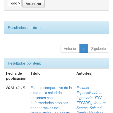
Resultados 1-1 de 1.
Anterior
1
Siguiente
Resultados por ítem:
Fecha de
Título
Autor(es)
publicación
2018-10-15
Estudio comparativo de la
Escuela
dieta en la salud de
Especializada en
pacientes con
Ingeniería (ITCA-
enfermedades crónicas
FEPADE)
;
Ventura
degenerativas no
Santos, Salomé
transmisibles : en asocio
Danilo
;
Mendoza