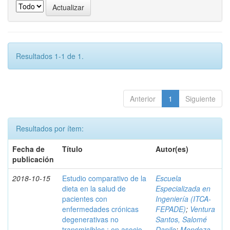
Resultados 1-1 de 1.
Anterior
1
Siguiente
Resultados por ítem:
Fecha de
Título
Autor(es)
publicación
2018-10-15
Estudio comparativo de la
Escuela
dieta en la salud de
Especializada en
pacientes con
Ingeniería (ITCA-
enfermedades crónicas
FEPADE)
;
Ventura
degenerativas no
Santos, Salomé
transmisibles : en asocio
Danilo
;
Mendoza