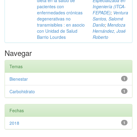
dieta en la salud de
Especializada en
pacientes con
Ingeniería (ITCA-
enfermedades crónicas
FEPADE)
;
Ventura
degenerativas no
Santos, Salomé
transmisibles : en asocio
Danilo
;
Mendoza
con Unidad de Salud
Hernández, José
Barrio Lourdes
Roberto
Navegar
Temas
Bienestar
1
Carbohidrato
1
Fechas
2018
1