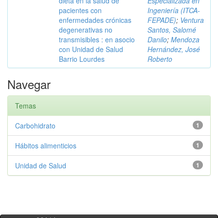
dieta en la salud de
Especializada en
pacientes con
Ingeniería (ITCA-
enfermedades crónicas
FEPADE)
;
Ventura
degenerativas no
Santos, Salomé
transmisibles : en asocio
Danilo
;
Mendoza
con Unidad de Salud
Hernández, José
Barrio Lourdes
Roberto
Navegar
Temas
Carbohidrato
1
Hábitos alimenticios
1
Unidad de Salud
1