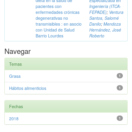
dieta en la salud de
Especializada en
pacientes con
Ingeniería (ITCA-
enfermedades crónicas
FEPADE)
;
Ventura
degenerativas no
Santos, Salomé
transmisibles : en asocio
Danilo
;
Mendoza
con Unidad de Salud
Hernández, José
Barrio Lourdes
Roberto
Navegar
Temas
Grasa
1
Hábitos alimenticios
1
Fechas
2018
1