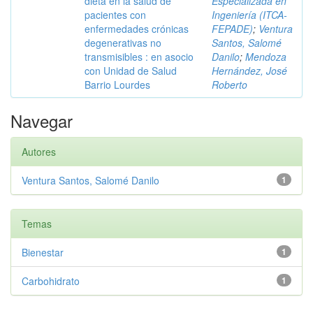
dieta en la salud de
Especializada en
pacientes con
Ingeniería (ITCA-
enfermedades crónicas
FEPADE)
;
Ventura
degenerativas no
Santos, Salomé
transmisibles : en asocio
Danilo
;
Mendoza
con Unidad de Salud
Hernández, José
Barrio Lourdes
Roberto
Navegar
Autores
Ventura Santos, Salomé Danilo
1
Temas
Bienestar
1
Carbohidrato
1