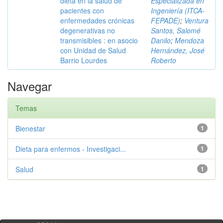
dieta en la salud de
Especializada en
pacientes con
Ingeniería (ITCA-
enfermedades crónicas
FEPADE)
;
Ventura
degenerativas no
Santos, Salomé
transmisibles : en asocio
Danilo
;
Mendoza
con Unidad de Salud
Hernández, José
Barrio Lourdes
Roberto
Navegar
Temas
Bienestar
1
Dieta para enfermos - Investigaci...
1
Salud
1