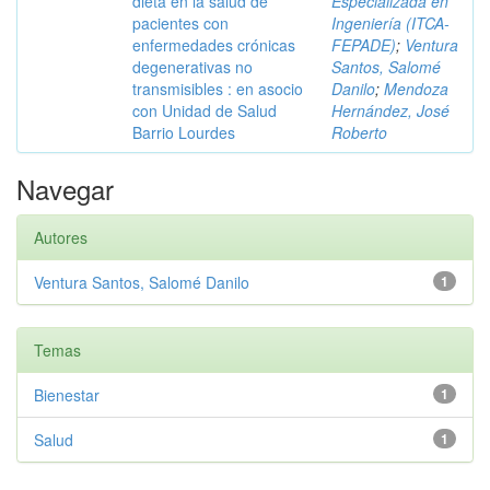
dieta en la salud de
Especializada en
pacientes con
Ingeniería (ITCA-
enfermedades crónicas
FEPADE)
;
Ventura
degenerativas no
Santos, Salomé
transmisibles : en asocio
Danilo
;
Mendoza
con Unidad de Salud
Hernández, José
Barrio Lourdes
Roberto
Navegar
Autores
Ventura Santos, Salomé Danilo
1
Temas
Bienestar
1
Salud
1