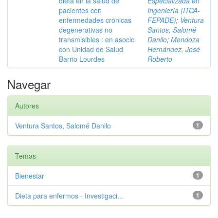
dieta en la salud de
Especializada en
pacientes con
Ingeniería (ITCA-
enfermedades crónicas
FEPADE)
;
Ventura
degenerativas no
Santos, Salomé
transmisibles : en asocio
Danilo
;
Mendoza
con Unidad de Salud
Hernández, José
Barrio Lourdes
Roberto
Navegar
Autores
Ventura Santos, Salomé Danilo
1
Temas
Bienestar
1
Dieta para enfermos - Investigaci...
1