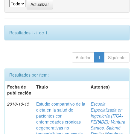
Resultados 1-1 de 1.
Anterior
1
Siguiente
Resultados por ítem:
Fecha de
Título
Autor(es)
publicación
2018-10-15
Estudio comparativo de la
Escuela
dieta en la salud de
Especializada en
pacientes con
Ingeniería (ITCA-
enfermedades crónicas
FEPADE)
;
Ventura
degenerativas no
Santos, Salomé
transmisibles : en asocio
Danilo
;
Mendoza