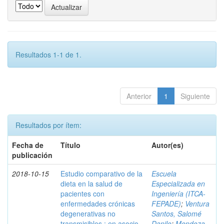
Resultados 1-1 de 1.
Anterior
1
Siguiente
Resultados por ítem:
Fecha de
Título
Autor(es)
publicación
2018-10-15
Estudio comparativo de la
Escuela
dieta en la salud de
Especializada en
pacientes con
Ingeniería (ITCA-
enfermedades crónicas
FEPADE)
;
Ventura
degenerativas no
Santos, Salomé
transmisibles : en asocio
Danilo
;
Mendoza