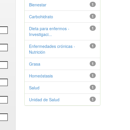
Bienestar
1
Carbohidrato
1
Dieta para enfermos -
1
Investigaci...
Enfermedades crónicas -
1
Nutrición
Grasa
1
Homeóstasis
1
Salud
1
Unidad de Salud
1