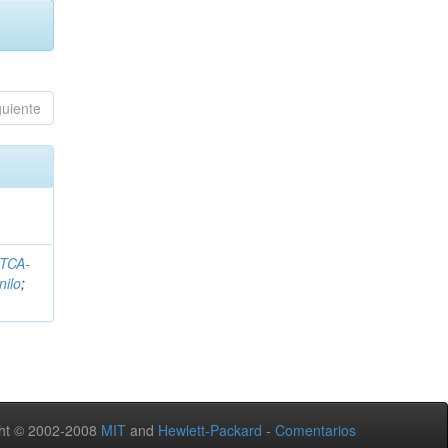
guiente
ITCA-
nilo
;
ht © 2002-2008
MIT
and
Hewlett-Packard
-
Comentarios