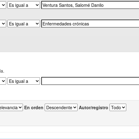
da.
En orden
Autor/registro