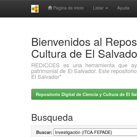
Página de inicio
Listar
Ayuda
Skip
navigation
Bienvenidos al Reposi
Cultura de El Salva
REDICCES es una herramienta que ayuda 
patrimonial de El Salvador. Este repositori
El Salvador"
Repositorio Digital de Ciencia y Cultura de El 
Busqueda
Buscar: