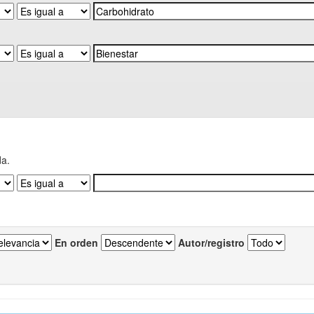
da.
En orden
Autor/registro