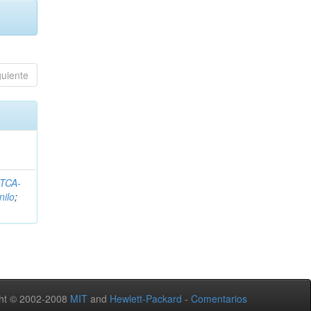
guiente
ITCA-
nilo
;
ht © 2002-2008
MIT
and
Hewlett-Packard
-
Comentarios