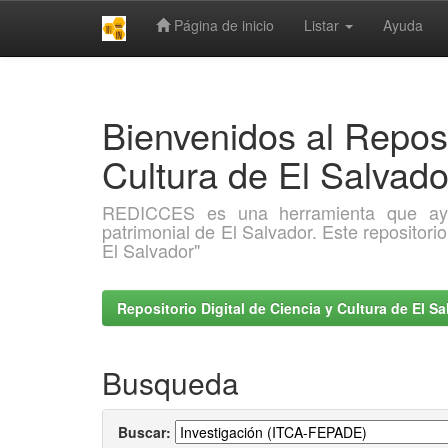
Página de inicio
Listar
Ayuda
Skip
navigation
Bienvenidos al Reposi
Cultura de El Salva
REDICCES es una herramienta que ayuda 
patrimonial de El Salvador. Este repositori
El Salvador"
Repositorio Digital de Ciencia y Cultura de El 
Busqueda
Buscar: