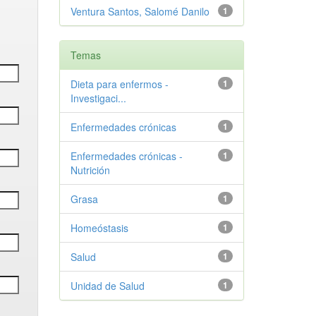
Ventura Santos, Salomé Danilo
1
Temas
Dieta para enfermos -
1
Investigaci...
Enfermedades crónicas
1
Enfermedades crónicas -
1
Nutrición
Grasa
1
Homeóstasis
1
Salud
1
Unidad de Salud
1