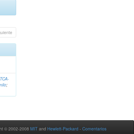
guiente
ITCA-
nilo
;
ht © 2002-2008
MIT
and
Hewlett-Packard
-
Comentarios