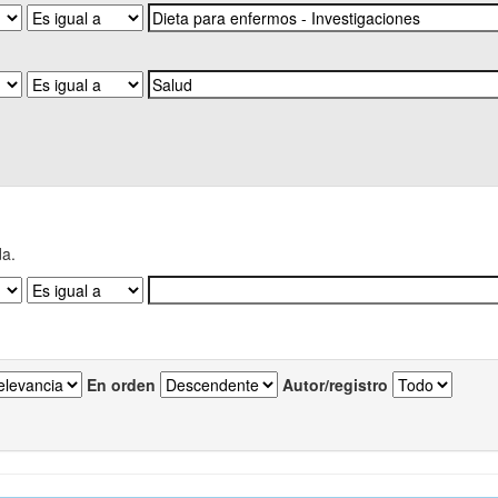
da.
En orden
Autor/registro