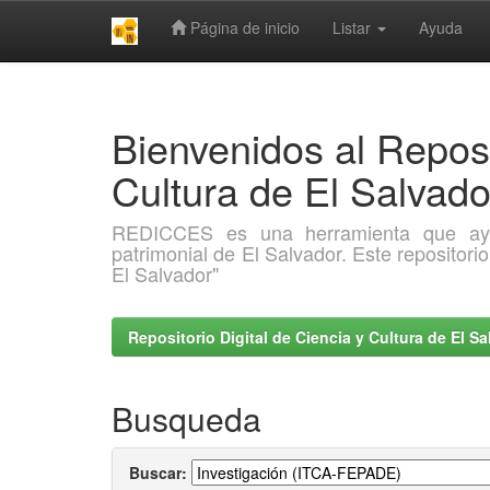
Página de inicio
Listar
Ayuda
Skip
navigation
Bienvenidos al Reposi
Cultura de El Salva
REDICCES es una herramienta que ayuda 
patrimonial de El Salvador. Este repositori
El Salvador"
Repositorio Digital de Ciencia y Cultura de El 
Busqueda
Buscar: