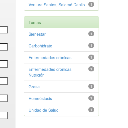
Ventura Santos, Salomé Danilo
1
Temas
Bienestar
1
Carbohidrato
1
Enfermedades crónicas
1
Enfermedades crónicas -
1
Nutrición
Grasa
1
Homeóstasis
1
Unidad de Salud
1