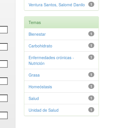
Ventura Santos, Salomé Danilo
1
Temas
Bienestar
1
Carbohidrato
1
Enfermedades crónicas -
1
Nutrición
Grasa
1
Homeóstasis
1
Salud
1
Unidad de Salud
1