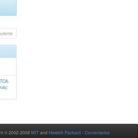
guiente
ITCA-
nilo
;
ht © 2002-2008
MIT
and
Hewlett-Packard
-
Comentarios