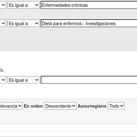
da.
En orden
Autor/registro