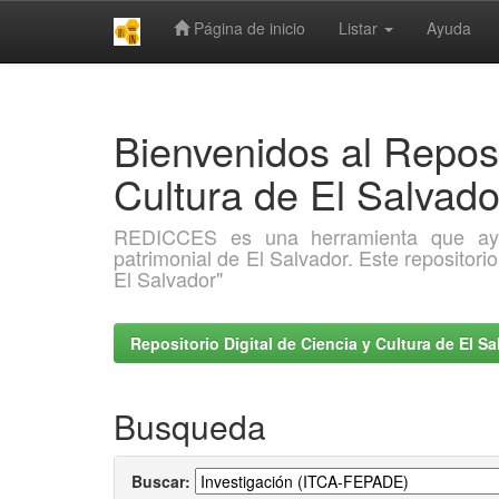
Página de inicio
Listar
Ayuda
Skip
navigation
Bienvenidos al Reposi
Cultura de El Salva
REDICCES es una herramienta que ayuda 
patrimonial de El Salvador. Este repositori
El Salvador"
Repositorio Digital de Ciencia y Cultura de El 
Busqueda
Buscar: