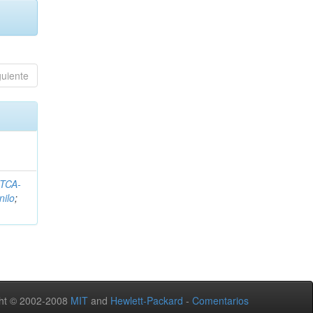
guiente
ITCA-
nilo
;
ht © 2002-2008
MIT
and
Hewlett-Packard
-
Comentarios