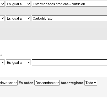
da.
En orden
Autor/registro