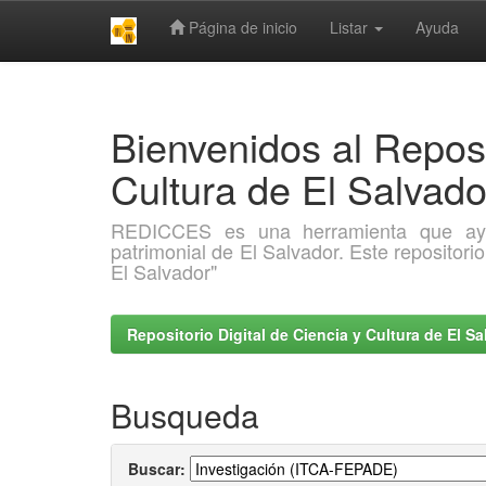
Página de inicio
Listar
Ayuda
Skip
navigation
Bienvenidos al Reposi
Cultura de El Salva
REDICCES es una herramienta que ayuda 
patrimonial de El Salvador. Este repositori
El Salvador"
Repositorio Digital de Ciencia y Cultura de El 
Busqueda
Buscar: