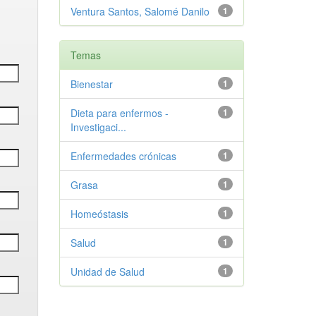
Ventura Santos, Salomé Danilo
1
Temas
Bienestar
1
Dieta para enfermos -
1
Investigaci...
Enfermedades crónicas
1
Grasa
1
Homeóstasis
1
Salud
1
Unidad de Salud
1