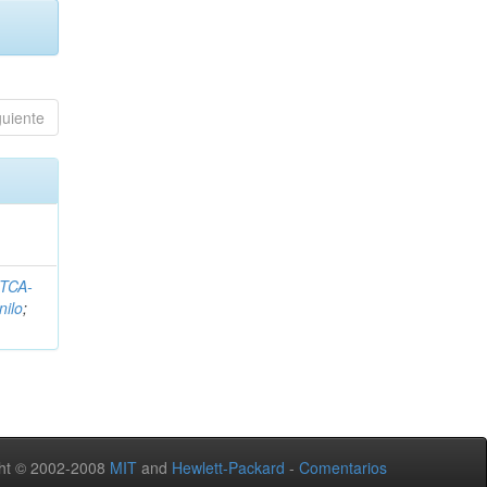
guiente
ITCA-
nilo
;
ht © 2002-2008
MIT
and
Hewlett-Packard
-
Comentarios