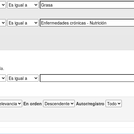
da.
En orden
Autor/registro