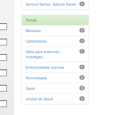
Ventura Santos, Salomé Danilo
1
Temas
Bienestar
1
Carbohidrato
1
Dieta para enfermos -
1
Investigaci...
Enfermedades crónicas
1
Homeóstasis
1
Salud
1
Unidad de Salud
1