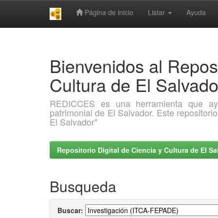
Página de inicio
Listar
Ayuda
Skip
navigation
Bienvenidos al Reposi
Cultura de El Salva
REDICCES es una herramienta que ayuda 
patrimonial de El Salvador. Este repositori
El Salvador"
Repositorio Digital de Ciencia y Cultura de El 
Busqueda
Buscar: