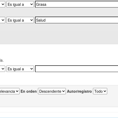
da.
En orden
Autor/registro