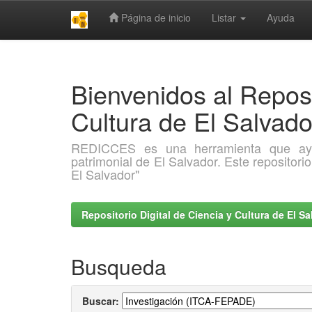
Página de inicio
Listar
Ayuda
Skip
navigation
Bienvenidos al Reposi
Cultura de El Salva
REDICCES es una herramienta que ayuda 
patrimonial de El Salvador. Este repositori
El Salvador"
Repositorio Digital de Ciencia y Cultura de El 
Busqueda
Buscar: