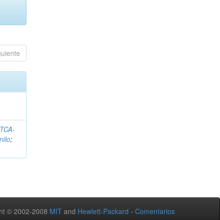
guiente
ITCA-
nilo
;
ht © 2002-2008
MIT
and
Hewlett-Packard
-
Comentarios