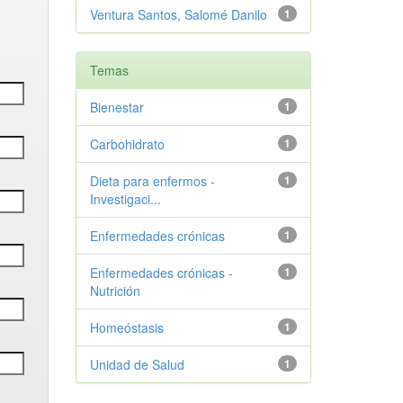
Ventura Santos, Salomé Danilo
1
Temas
Bienestar
1
Carbohidrato
1
Dieta para enfermos -
1
Investigaci...
Enfermedades crónicas
1
Enfermedades crónicas -
1
Nutrición
Homeóstasis
1
Unidad de Salud
1