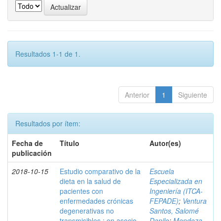
Resultados 1-1 de 1.
Anterior
1
Siguiente
Resultados por ítem:
Fecha de
Título
Autor(es)
publicación
2018-10-15
Estudio comparativo de la
Escuela
dieta en la salud de
Especializada en
pacientes con
Ingeniería (ITCA-
enfermedades crónicas
FEPADE)
;
Ventura
degenerativas no
Santos, Salomé
transmisibles : en asocio
Danilo
;
Mendoza