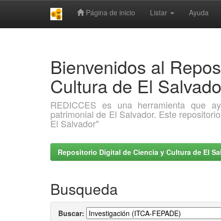
Página de inicio
Listar
Ayuda
Skip
navigation
Bienvenidos al Reposi
Cultura de El Salva
REDICCES es una herramienta que ayuda 
patrimonial de El Salvador. Este repositori
El Salvador"
Repositorio Digital de Ciencia y Cultura de El 
Busqueda
Buscar: