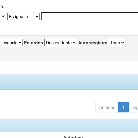
da.
En orden
Autor/registro
Anterior
1
Si
Autor(es)