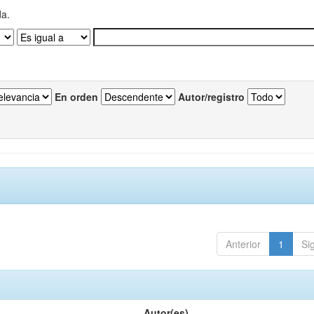
da.
En orden
Autor/registro
Anterior
1
Si
Autor(es)