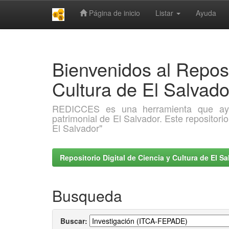
Página de inicio
Listar
Ayuda
Skip
navigation
Bienvenidos al Reposi
Cultura de El Salva
REDICCES es una herramienta que ayuda 
patrimonial de El Salvador. Este repositori
El Salvador"
Repositorio Digital de Ciencia y Cultura de El 
Busqueda
Buscar: