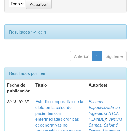
Resultados 1-1 de 1.
Anterior
1
Siguiente
Resultados por ítem:
Fecha de
Título
Autor(es)
publicación
2018-10-15
Estudio comparativo de la
Escuela
dieta en la salud de
Especializada en
pacientes con
Ingeniería (ITCA-
enfermedades crónicas
FEPADE)
;
Ventura
degenerativas no
Santos, Salomé
transmisibles : en asocio
Danilo
;
Mendoza