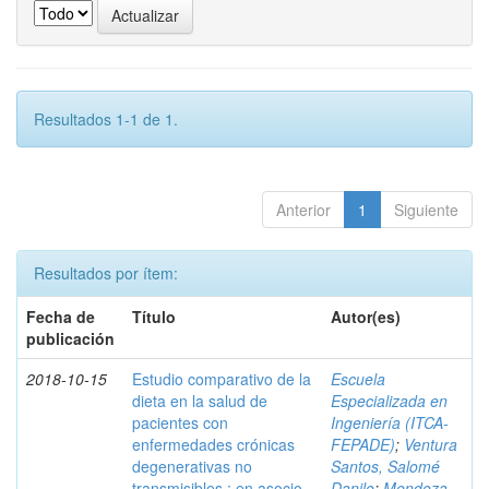
Resultados 1-1 de 1.
Anterior
1
Siguiente
Resultados por ítem:
Fecha de
Título
Autor(es)
publicación
2018-10-15
Estudio comparativo de la
Escuela
dieta en la salud de
Especializada en
pacientes con
Ingeniería (ITCA-
enfermedades crónicas
FEPADE)
;
Ventura
degenerativas no
Santos, Salomé
transmisibles : en asocio
Danilo
;
Mendoza