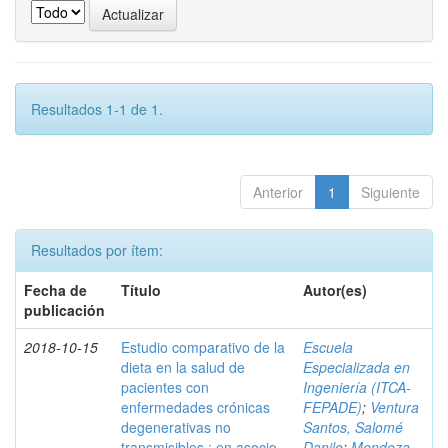
Resultados 1-1 de 1.
Anterior
1
Siguiente
Resultados por ítem:
Fecha de
Título
Autor(es)
publicación
2018-10-15
Estudio comparativo de la
Escuela
dieta en la salud de
Especializada en
pacientes con
Ingeniería (ITCA-
enfermedades crónicas
FEPADE)
;
Ventura
degenerativas no
Santos, Salomé
transmisibles : en asocio
Danilo
;
Mendoza