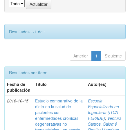
Resultados 1-1 de 1.
Anterior
1
Siguiente
Resultados por ítem:
Fecha de
Título
Autor(es)
publicación
2018-10-15
Estudio comparativo de la
Escuela
dieta en la salud de
Especializada en
pacientes con
Ingeniería (ITCA-
enfermedades crónicas
FEPADE)
;
Ventura
degenerativas no
Santos, Salomé
transmisibles : en asocio
Danilo
;
Mendoza