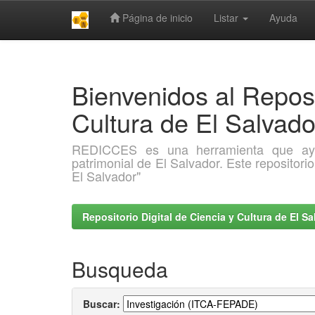
Página de inicio
Listar
Ayuda
Skip
navigation
Bienvenidos al Reposi
Cultura de El Salva
REDICCES es una herramienta que ayuda 
patrimonial de El Salvador. Este repositori
El Salvador"
Repositorio Digital de Ciencia y Cultura de El 
Busqueda
Buscar: