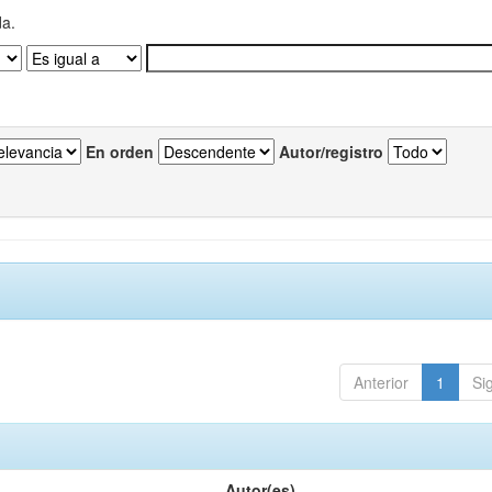
da.
En orden
Autor/registro
Anterior
1
Si
Autor(es)