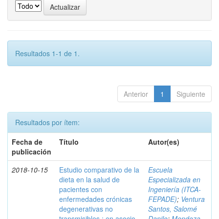
Resultados 1-1 de 1.
Anterior
1
Siguiente
Resultados por ítem:
Fecha de
Título
Autor(es)
publicación
2018-10-15
Estudio comparativo de la
Escuela
dieta en la salud de
Especializada en
pacientes con
Ingeniería (ITCA-
enfermedades crónicas
FEPADE)
;
Ventura
degenerativas no
Santos, Salomé
transmisibles : en asocio
Danilo
;
Mendoza