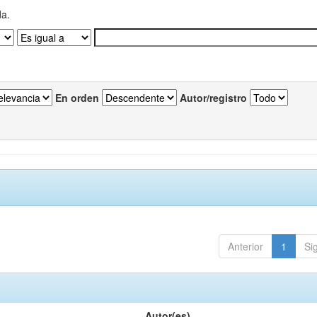
da.
En orden
Autor/registro
Anterior
1
Si
Autor(es)