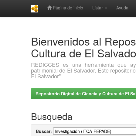
Página de inicio
Listar
Ayuda
Skip
navigation
Bienvenidos al Reposi
Cultura de El Salva
REDICCES es una herramienta que ayuda 
patrimonial de El Salvador. Este repositori
El Salvador"
Repositorio Digital de Ciencia y Cultura de El 
Busqueda
Buscar: