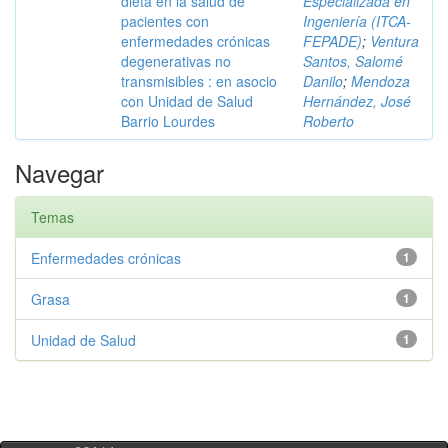
dieta en la salud de
Especializada en
pacientes con
Ingeniería (ITCA-
enfermedades crónicas
FEPADE)
;
Ventura
degenerativas no
Santos, Salomé
transmisibles : en asocio
Danilo
;
Mendoza
con Unidad de Salud
Hernández, José
Barrio Lourdes
Roberto
Navegar
Temas
Enfermedades crónicas
1
Grasa
1
Unidad de Salud
1