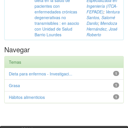
dieta en la salud de
Especializada en
pacientes con
Ingeniería (ITCA-
enfermedades crónicas
FEPADE)
;
Ventura
degenerativas no
Santos, Salomé
transmisibles : en asocio
Danilo
;
Mendoza
con Unidad de Salud
Hernández, José
Barrio Lourdes
Roberto
Navegar
Temas
Dieta para enfermos - Investigaci...
1
Grasa
1
Hábitos alimenticios
1