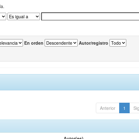
da.
En orden
Autor/registro
Anterior
1
Si
Autor(es)