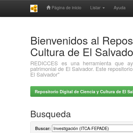
Página de inicio
Listar
Ayuda
Skip
navigation
Bienvenidos al Reposi
Cultura de El Salva
REDICCES es una herramienta que ayuda 
patrimonial de El Salvador. Este repositori
El Salvador"
Repositorio Digital de Ciencia y Cultura de El 
Busqueda
Buscar: