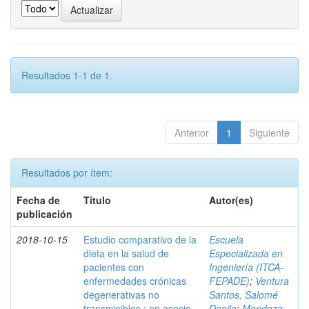
Resultados 1-1 de 1.
Anterior
1
Siguiente
Resultados por ítem:
Fecha de
Título
Autor(es)
publicación
2018-10-15
Estudio comparativo de la
Escuela
dieta en la salud de
Especializada en
pacientes con
Ingeniería (ITCA-
enfermedades crónicas
FEPADE)
;
Ventura
degenerativas no
Santos, Salomé
transmisibles : en asocio
Danilo
;
Mendoza