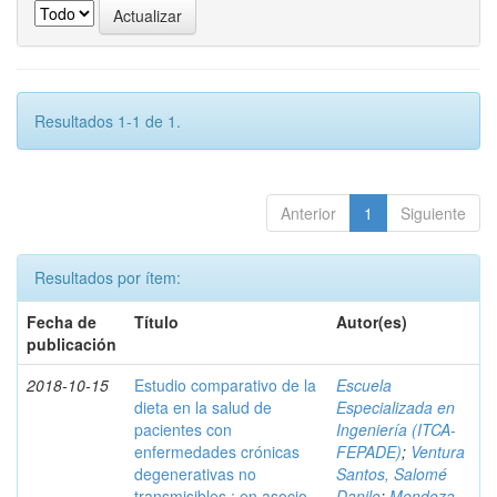
Resultados 1-1 de 1.
Anterior
1
Siguiente
Resultados por ítem:
Fecha de
Título
Autor(es)
publicación
2018-10-15
Estudio comparativo de la
Escuela
dieta en la salud de
Especializada en
pacientes con
Ingeniería (ITCA-
enfermedades crónicas
FEPADE)
;
Ventura
degenerativas no
Santos, Salomé
transmisibles : en asocio
Danilo
;
Mendoza