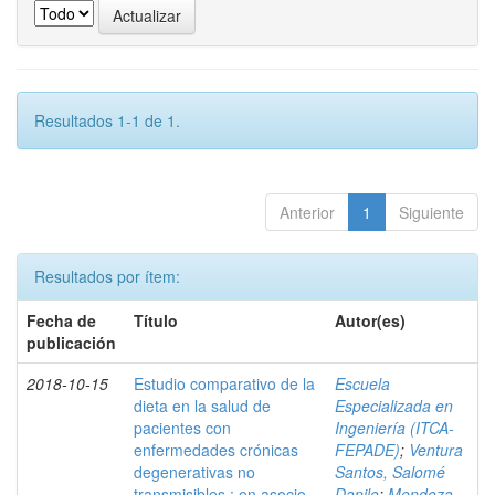
Resultados 1-1 de 1.
Anterior
1
Siguiente
Resultados por ítem:
Fecha de
Título
Autor(es)
publicación
2018-10-15
Estudio comparativo de la
Escuela
dieta en la salud de
Especializada en
pacientes con
Ingeniería (ITCA-
enfermedades crónicas
FEPADE)
;
Ventura
degenerativas no
Santos, Salomé
transmisibles : en asocio
Danilo
;
Mendoza