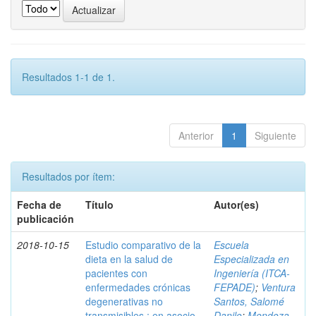
Resultados 1-1 de 1.
Anterior
1
Siguiente
Resultados por ítem:
Fecha de
Título
Autor(es)
publicación
2018-10-15
Estudio comparativo de la
Escuela
dieta en la salud de
Especializada en
pacientes con
Ingeniería (ITCA-
enfermedades crónicas
FEPADE)
;
Ventura
degenerativas no
Santos, Salomé
transmisibles : en asocio
Danilo
;
Mendoza